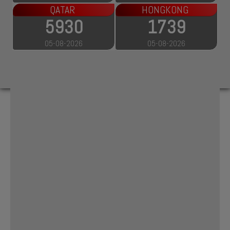
QATAR
HONGKONG
5930
1739
05-08-2026
05-08-2026