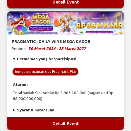
Detail Event
PRAGMATIC : DAILY WINS MEGA GACOR
Periode :
30 Maret 2026 - 28 Maret 2027
Permainan yang berpartisipasi
Semua permainan slot Pragmatic Play
Aturan :
Total hadiah Slot senilai Rp 5,983,200,000 (bagian dari Rp
88,000,000,000).
Syarat & Ketentuan
Detail Event