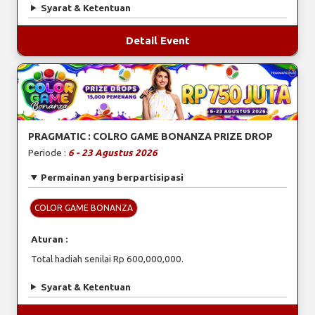
Syarat & Ketentuan
Detail Event
PRAGMATIC : COLRO GAME BONANZA PRIZE DROP
Periode :
6 - 23 Agustus 2026
Permainan yang berpartisipasi
COLOR GAME BONANZA
Aturan :
Total hadiah senilai Rp 600,000,000.
Syarat & Ketentuan